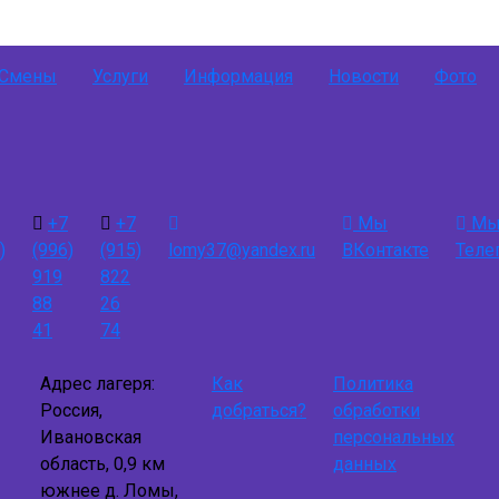
Смены
Услуги
Информация
Новости
Фото
+7
+7
Мы
Мы
)
(996)
(915)
lomy37@yandex.ru
ВКонтакте
Теле
919
822
88
26
41
74
Адрес лагеря:
Как
Политика
Россия,
добраться?
обработки
Ивановская
персональных
область, 0,9 км
данных
южнее д. Ломы,