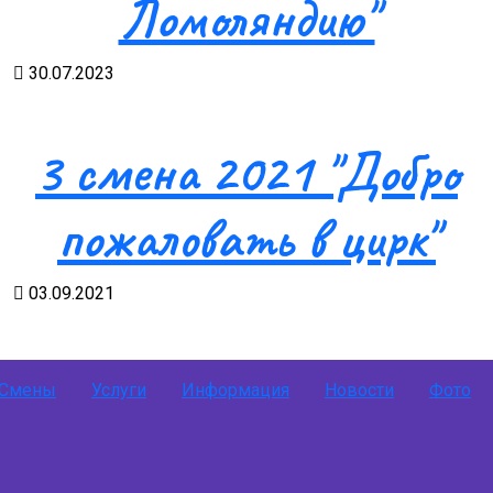
Ломоляндию"
30.07.2023
3 смена 2021 "Добро
пожаловать в цирк"
03.09.2021
Смены
Услуги
Информация
Новости
Фото