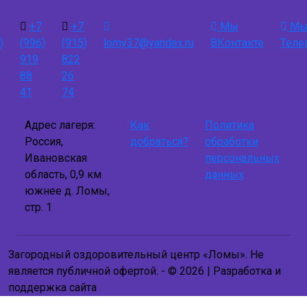
+7
+7
Мы
Мы
)
(996)
(915)
lomy37@yandex.ru
ВКонтакте
Теле
919
822
88
26
41
74
Адрес лагеря:
Как
Политика
Россия,
добраться?
обработки
Ивановская
персональных
область, 0,9 км
данных
южнее д. Ломы,
стр. 1
Загородный оздоровительный центр «Ломы». Не
является публичной офертой. - © 2026 | Разработка и
поддержка сайта