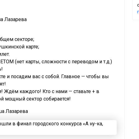
ша Лазарева
бщем секторе;
ушкинской карте;
илет.
ОМ (нет карты, сложности с переводом и т.д.)
!
те и посадим вас с собой. Главное — чтобы вы
ят!
! Ждём каждого! Кто с нами — ставьте + в
ой мощный сектор собирается!
ша Лазарева