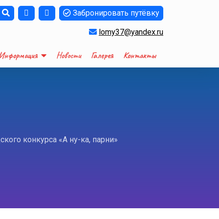
Забронировать путёвку
lomy37@yandex.ru
Информация
Новости
Галерея
Контакты
ого конкурса «А ну-ка, парни»