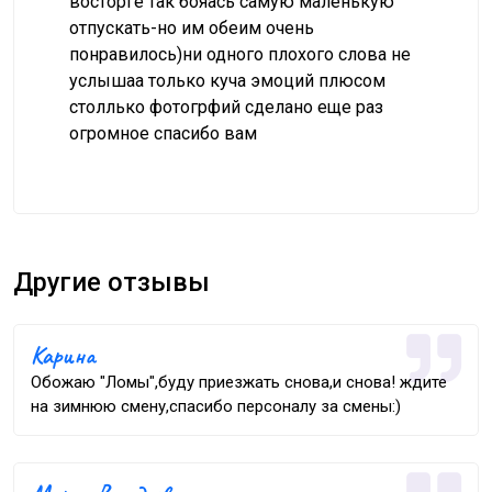
восторге так бояась самую маленькую
отпускать-но им обеим очень
понравилось)ни одного плохого слова не
услышаа только куча эмоций плюсом
столлько фотогрфий сделано еще раз
огромное спасибо вам
Другие отзывы
Карина
Обожаю "Ломы",буду приезжать снова,и снова! ждите
на зимнюю смену,спасибо персоналу за смены:)