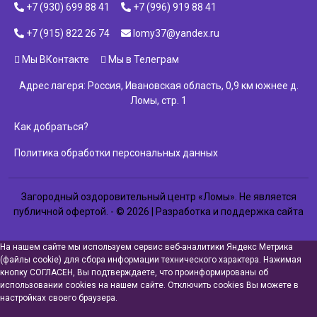
+7 (930) 699 88 41
+7 (996) 919 88 41
+7 (915) 822 26 74
lomy37@yandex.ru
Мы ВКонтакте
Мы в Телеграм
Адрес лагеря: Россия, Ивановская область, 0,9 км южнее д.
Ломы, стр. 1
Как добраться?
Политика обработки персональных данных
Загородный оздоровительный центр «Ломы». Не является
публичной офертой. - © 2026 | Разработка и поддержка сайта
На нашем сайте мы используем сервис веб-аналитики Яндекс Метрика
(файлы cookie) для сбора информации технического характера. Нажимая
кнопку СОГЛАСЕН, Вы подтверждаете, что проинформированы об
использовании cookies на нашем сайте. Отключить cookies Вы можете в
настройках своего браузера.