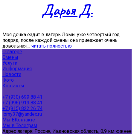
Дарья Д.
Моя дочка ездит в лагерь Ломы уже четвертый год
подряд, после каждой смены она приезжает очень
довольная,...
читать полностью
О лагере
Смены
Услуги
Информация
Новости
Фото
Контакты
+7 (930) 699 88 41
+7 (996) 919 88 41
+7 (915) 822 26 74
lomy37@yandex.ru
Мы ВКонтакте
Мы в Телеграм
Адрес лагеря: Россия, Ивановская область, 0,9 км южнее