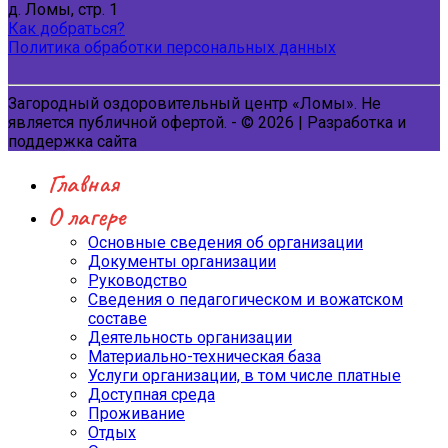
д. Ломы, стр. 1
Как добраться?
Политика обработки персональных данных
Загородный оздоровительный центр «Ломы». Не
является публичной офертой. - © 2026 | Разработка и
поддержка сайта
Главная
О лагере
Основные сведения об организации
Документы организации
Руководство
Сведения о педагогическом и вожатском
составе
Деятельность организации
Материально-техническая база
Услуги организации, в том числе платные
Доступная среда
Проживание
Отдых