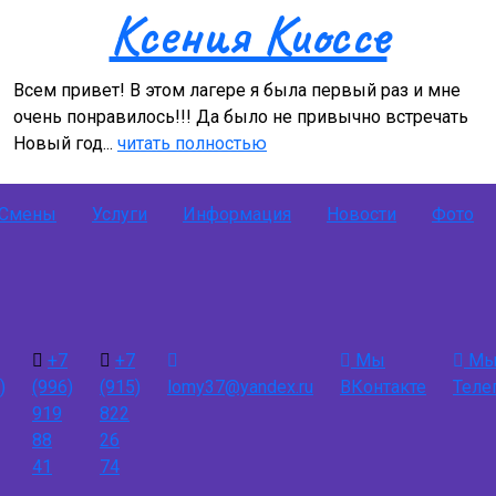
Ксения Киоссе
Всем привет! В этом лагере я была первый раз и мне
очень понравилось!!! Да было не привычно встречать
Новый год...
читать полностью
Смены
Услуги
Информация
Новости
Фото
+7
+7
Мы
Мы
)
(996)
(915)
lomy37@yandex.ru
ВКонтакте
Теле
919
822
88
26
41
74