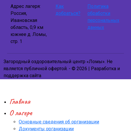
Адрес лагеря:
Как
Политика
Россия,
добраться?
обработки
Ивановская
персональных
область, 0,9 км
данных
южнее д. Ломы,
стр. 1
Загородный оздоровительный центр «Ломы». Не
является публичной офертой. - © 2026 | Разработка и
поддержка сайта
Главная
О лагере
Основные сведения об организации
Документы организации