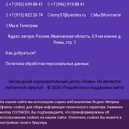
+7 (930) 699 88 41
+7 (996) 919 88 41
+7 (915) 822 26 74
lomy37@yandex.ru
Мы ВКонтакте
Мы в Телеграм
Адрес лагеря: Россия, Ивановская область, 0,9 км южнее д.
Ломы, стр. 1
Как добраться?
Политика обработки персональных данных
Загородный оздоровительный центр «Ломы». Не является
публичной офертой. - © 2026 | Разработка и поддержка сайта
На нашем сайте мы используем сервис веб-аналитики Яндекс Метрика
(файлы cookie) для сбора информации технического характера. Нажимая
кнопку СОГЛАСЕН, Вы подтверждаете, что проинформированы об
использовании cookies на нашем сайте. Отключить cookies Вы можете в
настройках своего браузера.