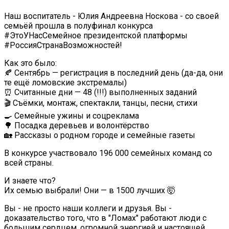
Наш воспитатель - Юлия Андреевна Носкова - со своей
семьёй прошла в полуфинал конкурса
#ЭтоУНасСемейное президентской платформы
#РоссияСтранаВозможностей!
Как это было:
🍂 Сентябрь — регистрация в последний день (да-да, они
те ещё ломовские экстремалы)
⏰ Считанные дни — 48 (!!!) выполненных заданий
🎬 Съёмки, монтаж, спектакли, танцы, песни, стихи
🍳 Семейные ужины и соцреклама
🌳 Посадка деревьев и волонтёрство
🏡 Рассказы о родном городе и семейные газеты
В конкурсе участвовало 196 000 семейных команд со
всей страны.
И знаете что?
Их семью выбрали! Они — в 1500 лучших 🤯
Вы - не просто наши коллеги и друзья. Вы -
доказательство того, что в "Ломах" работают люди с
большим сердцем, огромной энергией и настоящей