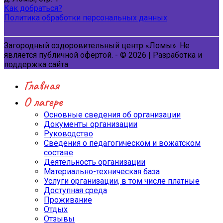
Как добраться?
Политика обработки персональных данных
Загородный оздоровительный центр «Ломы». Не
является публичной офертой. - © 2026 | Разработка и
поддержка сайта
Главная
О лагере
Основные сведения об организации
Документы организации
Руководство
Сведения о педагогическом и вожатском
составе
Деятельность организации
Материально-техническая база
Услуги организации, в том числе платные
Доступная среда
Проживание
Отдых
Отзывы