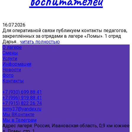
воспитателей
16.07.2026
Для оперативной связи публикуем контакты педагогов,
закреплённых за отрядами в лагере «Ломы». 1 отряд
Дарья...
читать полностью
О лагере
Смены
Услуги
Информация
Новости
Фото
Контакты
+7 (930) 699 88 41
+7 (996) 919 88 41
+7 (915) 822 26 74
lomy37@yandex.ru
Мы ВКонтакте
Мы в Телеграм
Адрес лагеря: Россия, Ивановская область, 0,9 км южнее
д. Ломы, стр. 1