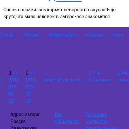
Очень понравилось.кормят невероятно вкусно!Ещё
круто,что мало человек в лагере-все знакомятся
Смены
Услуги
Информация
Новости
Фото
+7
+7
Мы
Мы
)
(996)
(915)
lomy37@yandex.ru
ВКонтакте
Теле
919
822
88
26
41
74
Адрес лагеря:
Как
Политика
Россия,
добраться?
обработки
Ивановская
персональных